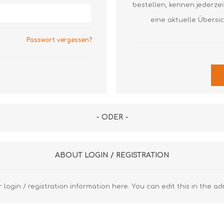
Axial Rillenkugellager
Axial Nadellager
Axial Pendelrol
bestellen, kennen jederze
Lagergehäuse und Zubehör
Dichtringe
Axial Rillenkuge
eine aktuelle Übersi
Z
S
Laufrollen
Gehäuse
Gehäuse
Passwort vergessen?
Gelenklager
Spannlager
Diverse FAG
Diverse SKF
Lineartechnik
Z
Diverse
R
Z
- ODER -
R
K
ABOUT LOGIN / REGISTRATION
u
 login / registration information here. You can edit this in the ad