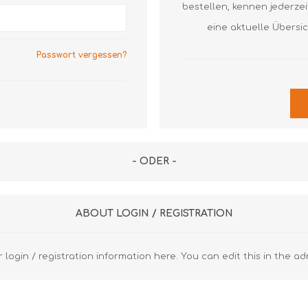
Axial Rillenkugellager
Axial Nadellager
Axial Pendelrol
bestellen, kennen jederze
Lagergehäuse und Zubehör
Dichtringe
Axial Rillenkuge
eine aktuelle Übersi
Z
S
Laufrollen
Gehäuse
Gehäuse
Passwort vergessen?
Gelenklager
Spannlager
Diverse FAG
Diverse SKF
Lineartechnik
Z
Diverse
R
Z
- ODER -
R
K
ABOUT LOGIN / REGISTRATION
u
 login / registration information here. You can edit this in the ad