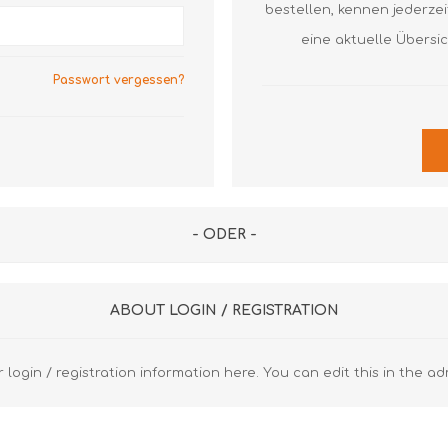
Axial Rillenkugellager
Axial Nadellager
Axial Pendelrol
bestellen, kennen jederze
Lagergehäuse und Zubehör
Dichtringe
Axial Rillenkuge
eine aktuelle Übersi
Z
S
Laufrollen
Gehäuse
Gehäuse
Passwort vergessen?
Gelenklager
Spannlager
Diverse FAG
Diverse SKF
Lineartechnik
Z
Diverse
R
Z
- ODER -
R
K
ABOUT LOGIN / REGISTRATION
u
 login / registration information here. You can edit this in the ad