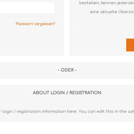
Axial Rillenkugellager
Axial Nadellager
Axial Pendelrol
bestellen, kennen jederze
Lagergehäuse und Zubehör
Dichtringe
Axial Rillenkuge
eine aktuelle Übersi
Z
S
Laufrollen
Gehäuse
Gehäuse
Passwort vergessen?
Gelenklager
Spannlager
Diverse FAG
Diverse SKF
Lineartechnik
Z
Diverse
R
Z
- ODER -
R
K
ABOUT LOGIN / REGISTRATION
u
 login / registration information here. You can edit this in the ad