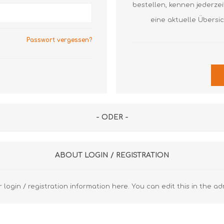
Axial Rillenkugellager
Axial Nadellager
Axial Pendelrol
bestellen, kennen jederze
Lagergehäuse und Zubehör
Dichtringe
Axial Rillenkuge
eine aktuelle Übersi
Z
S
Laufrollen
Gehäuse
Gehäuse
Passwort vergessen?
Gelenklager
Spannlager
Diverse FAG
Diverse SKF
Lineartechnik
Z
Diverse
R
Z
- ODER -
R
K
ABOUT LOGIN / REGISTRATION
u
 login / registration information here. You can edit this in the ad