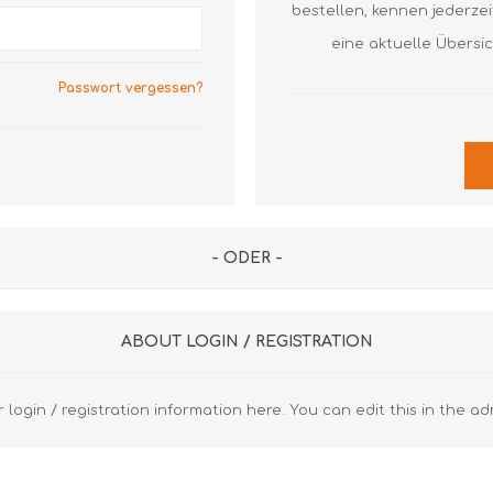
Axial Rillenkugellager
Axial Nadellager
Axial Pendelrol
bestellen, kennen jederze
Lagergehäuse und Zubehör
Dichtringe
Axial Rillenkuge
eine aktuelle Übersi
Z
S
Laufrollen
Gehäuse
Gehäuse
Passwort vergessen?
Gelenklager
Spannlager
Diverse FAG
Diverse SKF
Lineartechnik
Z
Diverse
R
Z
- ODER -
R
K
ABOUT LOGIN / REGISTRATION
u
 login / registration information here. You can edit this in the ad