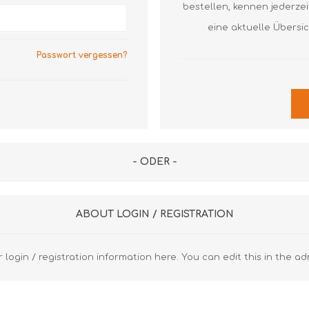
Axial Rillenkugellager
Axial Nadellager
Axial Pendelrol
bestellen, kennen jederze
Lagergehäuse und Zubehör
Dichtringe
Axial Rillenkuge
eine aktuelle Übersi
Z
S
Laufrollen
Gehäuse
Gehäuse
Passwort vergessen?
Gelenklager
Spannlager
Diverse FAG
Diverse SKF
Lineartechnik
Z
Diverse
R
Z
- ODER -
R
K
ABOUT LOGIN / REGISTRATION
u
 login / registration information here. You can edit this in the ad